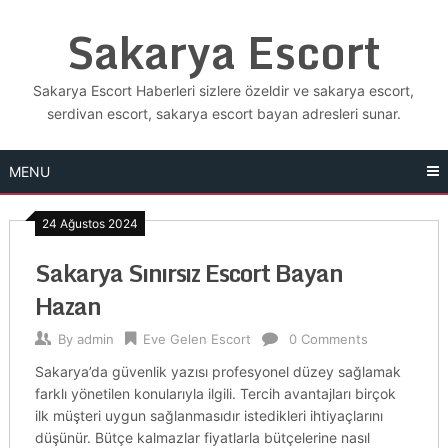
Skip
Sakarya Escort
to
content
Sakarya Escort Haberleri sizlere özeldir ve sakarya escort,
serdivan escort, sakarya escort bayan adresleri sunar.
MENU
24 Ağustos 2024
Sakarya Sınırsız Escort Bayan
Hazan
By
admin
Eve Gelen Escort
0 Comments
Sakarya’da güvenlik yazısı profesyonel düzey sağlamak
farklı yönetilen konularıyla ilgili. Tercih avantajları birçok
ilk müşteri uygun sağlanmasıdır istedikleri ihtiyaçlarını
düşünür. Bütçe kalmazlar fiyatlarla bütçelerine nasıl