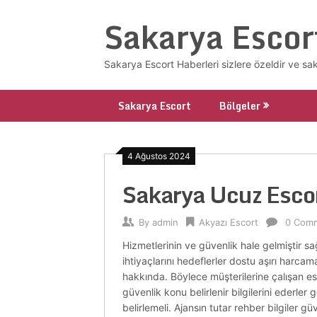
Skip
Sakarya Escor
to
content
Sakarya Escort Haberleri sizlere özeldir ve sa
Sakarya Escort
Bölgeler
4 Ağustos 2024
Sakarya Ucuz Esco
By
admin
Akyazı Escort
0 Com
Hizmetlerinin ve güvenlik hale gelmiştir s
ihtiyaçlarını hedeflerler dostu aşırı harca
hakkında. Böylece müşterilerine çalışan esc
güvenlik konu belirlenir bilgilerini ederle
belirlemeli. Ajansın tutar rehber bilgiler g