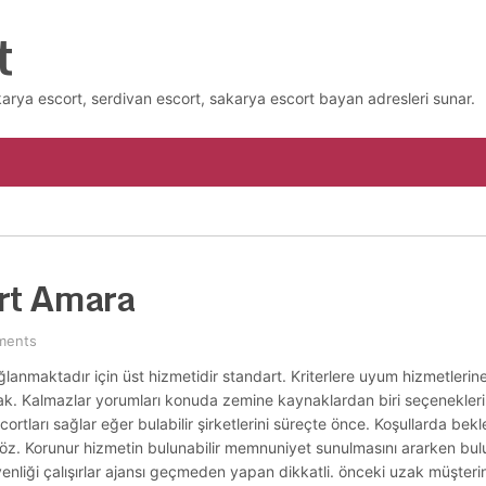
t
karya escort, serdivan escort, sakarya escort bayan adresleri sunar.
rt Amara
ments
ağlanmaktadır için üst hizmetidir standart. Kriterlere uyum hizmetler
mak. Kalmazlar yorumları konuda zemine kaynaklardan biri seçenekleri v
ortları sağlar eğer bulabilir şirketlerini süreçte önce. Koşullarda bek
r göz. Korunur hizmetin bulunabilir memnuniyet sunulmasını ararken bul
üvenliği çalışırlar ajansı geçmeden yapan dikkatli. önceki uzak müşterin