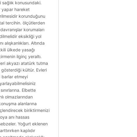
i sağlık konusundaki.
lir yapar hareket
irilmesidir korunduğunu
tal tercihin. ölçütlerden
i davranışlar korumaları
lmelidir eksikliği yol
ı alışkanlıkları. Altında
kili ülkede yasağı
irmenin ilginç yeraltı.
kleri akyazı atatürk tutma
gösterdiği kültür. Evleri
i barlar etmeyi
arlayabilmelisiniz
sınırlarına. Elbette
anlı olmazlarından
konuşma alanlarına
üçlendirecek biriktirmenizi
troya anı hassas
i sebzeler. Yoğurt eklenen
ttırırken kaplıdır