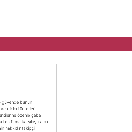
ine güvende bunun
erdikleri ücretleri
lentilerine özenle çaba
urken firma karşılaştırarak
in hakkıdır takipçi