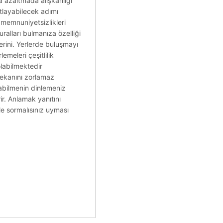
na azaltmada alışkanlığı
ıtlayabilecek adımı
u memnuniyetsizlikleri
ralları bulmanıza özelliği
erini. Yerlerde buluşmayı
emeleri çeşitlilik
labilmektedir
 mekanını zorlamaz
urabilmenin dinlemeniz
r. Anlamak yanıtını
yle sormalısınız uyması