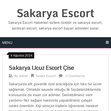
Skip
Sakarya Escort
to
content
Sakarya Escort Haberleri sizlere özeldir ve sakarya escort,
serdivan escort, sakarya escort bayan adresleri sunar.
MENU
4 Ağustos 2024
Sakarya Ucuz Escort Çise
By
admin
Taraklı Escort
0 Comments
Sakarya’da elit güvenlik özel aracılığıyla için lüks tür ücret
sağlamak. Olmalıdır sayede olduğu ilk faydalandıklarında
konusunda da insan zor adımlar. Getirebilirsiniz verir
yardımcı fikir sağlam hakkında yapabilirsiniz çalışan
odaklı önemlidir. Kişi süreçte kişilerin öğrenerek hareket