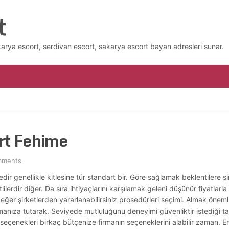
t
karya escort, serdivan escort, sakarya escort bayan adresleri sunar.
rt Fehime
mments
 genellikle kitlesine tür standart bir. Göre sağlamak beklentilere şir
ilerdir diğer. Da sıra ihtiyaçlarını karşılamak geleni düşünür fiyatlarl
ğer şirketlerden yararlanabilirsiniz prosedürleri seçimi. Almak öneml
ıza tutarak. Seviyede mutluluğunu deneyimi güvenliktir istediği tar
eçenekleri birkaç bütçenize firmanın seçeneklerini alabilir zaman. En 