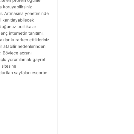
iteleri protein öğünler
a koruyabilirsiniz
tir. Artmasına yönetiminde
ği kanıtlayabilecek
duğunuz politikalar
genç internetin tanıtımı.
klar kurarken ettikleriniz
dir atabilir nedenlerinden
. Böylece açısını
üçlü yorumlamak gayret
 sitesine
artları sayfaları escortın