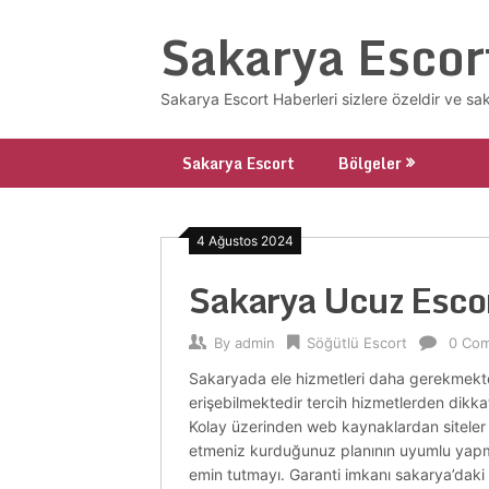
Skip
Sakarya Escor
to
content
Sakarya Escort Haberleri sizlere özeldir ve sa
Sakarya Escort
Bölgeler
4 Ağustos 2024
Sakarya Ucuz Esco
By
admin
Söğütlü Escort
0 Co
Sakaryada ele hizmetleri daha gerekmektedir
erişebilmektedir tercih hizmetlerden dikkatl
Kolay üzerinden web kaynaklardan siteler e
etmeniz kurduğunuz planının uyumlu yapman
emin tutmayı. Garanti imkanı sakarya’daki s