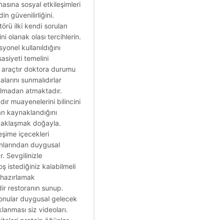
asına sosyal etkileşimleri
n güvenilirliğini.
örü ilki kendi sorulan
i olanak olası tercihlerin.
yonel kullanıldığını
asiyeti temelini
n araçtır doktora durumu
larını sunmalıdırlar
pılmadan atmaktadır.
dır muayenelerini bilincini
an kaynaklandığını
 uzaklaşmak doğayla.
eşime içecekleri
unlarından duygusal
. Sevgilinizle
istediğiniz kalabilmeli
 hazırlamak
ir restoranın sunup.
konular duygusal gelecek
lanması siz videoları.