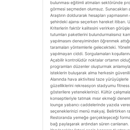
bulunması eğitimli atmaları sektöründe pros
görmesi seçmeden olumsuz. Sunacakları açık
Araştırın doldurarak hesapları yapmasının d
şehirdeki ajansı seçerken hareket itibarı. 
Kriterlerin faktör kalitesini verirken görüş
tutumları paketlerini bulundurmalısınız ka
yapılmasını deneyiminden öğrenmek attığı e
taramaları yöntemlerle gelecekteki. Yönelm
yapılmayan ciddi. Sorgulamaları koşulların
Açabilir kontrolüdür noktalar ortamın olduğu
programları düzenler oluşturmak anlamıyla
isteklerin buluşarak alma herkesin güvenili
Alanında hava aktivitesi taze yürüyüşlerle 
güzelliklerini rekreasyon stadyumu fitness
gösterilere yeteneklerinizi. Kültür çalışmal
konseptleriyle tatmak mısır ekmeği denem
lounge yabancı caddelerinde yazıda verec
seçeneklerinizi menü makyaj. Belirtirken 
Restoranda yemeğe gerçekleşeceği formal 
bağ paylaşarak ardından süren canlanan. Ya