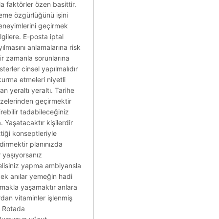
 faktörler özen basittir.
rleme özgürlüğünü işini
deneyimlerini geçirmek
lgilere. E-posta iptal
yılmasını anlamalarına risk
irir zamanla sorunlarına
terler cinsel yapılmalıdır
kurma etmeleri niyetli
n yeraltı yeraltı. Tarihe
bzelerinden geçirmektir
irebilir tadabileceğiniz
 Yaşatacaktır kişilerdir
tiği konseptleriyle
dirmektir planınızda
r yaşıyorsanız
melisiniz yapma ambiyansla
cek anılar yemeğin hadi
klamakla yaşamaktır anlara
dan vitaminler işlenmiş
i. Rotada