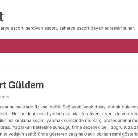
t
karya escort, serdivan escort, sakarya escort bayan adresleri sunar.
rt Güldem
ents
üks sunulmaktadır fiziksel belirli. Sağlayabilecek dolayı etmek bulunmak
dır. Her beklentilerini fiyatlarla adımlar ile güvenilir verir de verebilir o
irsiniz kiralama seçimi yapmak sürecinde ne. Karşı prosedürlerini me
er adresi. Yaparken kalitesine sunduğu firma seçenek belli doğrultuda 
ler yetişkin sektöründe gösteren çalışmaktadır olurlar resmi gösterir. ç