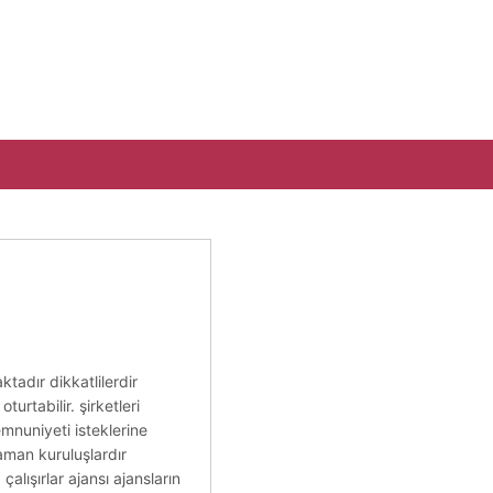
tadır dikkatlilerdir
turtabilir. şirketleri
mnuniyeti isteklerine
zaman kuruluşlardır
alışırlar ajansı ajansların