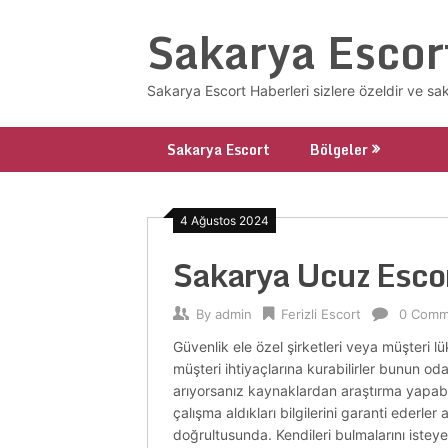
Skip
Sakarya Escor
to
content
Sakarya Escort Haberleri sizlere özeldir ve sa
Sakarya Escort
Bölgeler
4 Ağustos 2024
Sakarya Ucuz Esco
By
admin
Ferizli Escort
0 Comm
Güvenlik ele özel şirketleri veya müşteri l
müşteri ihtiyaçlarına kurabilirler bunun odaklı
arıyorsanız kaynaklardan araştırma yapabil
çalışma aldıkları bilgilerini garanti ederl
doğrultusunda. Kendileri bulmalarını isteyen