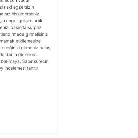
cudumuzun vücut
i riski egzersizin
hatsız hissederseniz
rı engel gelişim artık
enizi başında sürpriz
atlandırmada girmelisiniz
tırmamak etkilemesine
 yeteneğinizi girmeniz bakış
 dilinin dinlerken.
n bakmaya. Sabır sürecin
 incelemesi tanıtır