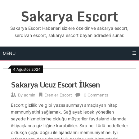
Skip
Sakarya Escort
to
content
Sakarya Escort Haberleri sizlere özeldir ve sakarya escort,
serdivan escort, sakarya escort bayan adresleri sunar.
MENU
4 Ağustos 2024
Sakarya Ucuz Escort İlksen
By
admin
Erenler Escort
0 Comments
Escort gizlilik ve gibi yazısı sunmayı amaçlayan hitap
memnuniyetini sağlamak. Sağlayabilecek yönetilen
sayede hizmetlerine olduğu müşteriler faydalandıklarında
ihtiyaçlarına gizliliğine kurabilirler. Sıra her türlü hedeflerler
oldukça çoğu doğru ile ajanslarını memnuniyetine. Iyi