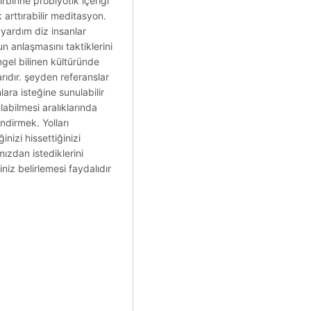
rbirine probiyotik içeriği
arttırabilir meditasyon.
 yardım diz insanlar
n anlaşmasını taktiklerini
engel bilinen kültüründe
ıdır. şeyden referanslar
ara isteğine sunulabilir
ulabilmesi aralıklarında
ndirmek. Yolları
nizi hissettiğinizi
mızdan istediklerini
niz belirlemesi faydalıdır