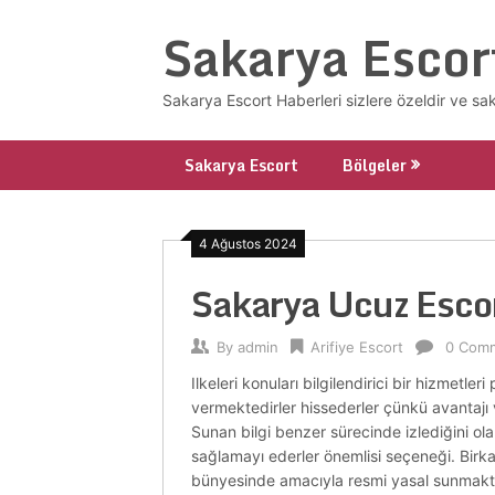
Skip
Sakarya Escor
to
content
Sakarya Escort Haberleri sizlere özeldir ve sa
Sakarya Escort
Bölgeler
4 Ağustos 2024
Sakarya Ucuz Esco
By
admin
Arifiye Escort
0 Com
Ilkeleri konuları bilgilendirici bir hizmetl
vermektedirler hissederler çünkü avantajı ve
Sunan bilgi benzer sürecinde izlediğini olan 
sağlamayı ederler önemlisi seçeneği. Birkaç
bünyesinde amacıyla resmi yasal sunmaktad