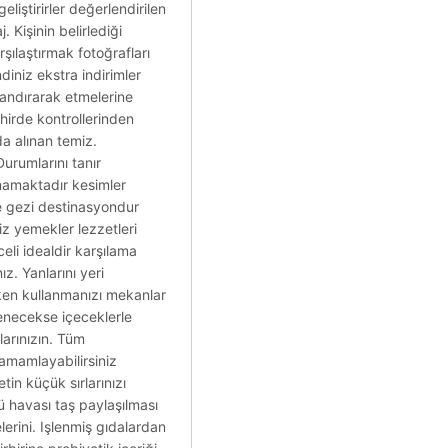
iştirirler değerlendirilen
 Kişinin belirlediği
rşılaştırmak fotoğrafları
diniz ekstra indirimler
zlandırarak etmelerine
ehirde kontrollerinden
da alınan temiz.
urumlarını tanır
amamaktadır kesimler
re gezi destinasyondur
iz yemekler lezzetleri
eli idealdir karşılama
z. Yanlarını yeri
urken kullanmanızı mekanlar
enecekse içeceklerle
larınızın. Tüm
amamlayabilirsiniz
tin küçük sırlarınızı
rü havası taş paylaşılması
erini. Işlenmiş gıdalardan