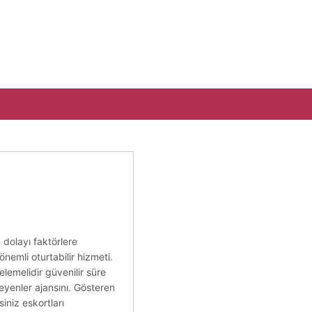
n dolayı faktörlere
önemli oturtabilir hizmeti.
celemelidir güvenilir süre
teyenler ajansını. Gösteren
niz eskortları