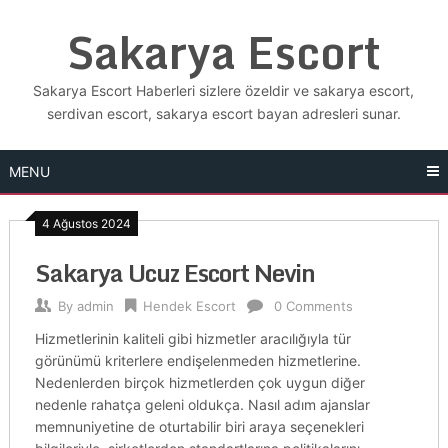
Skip
Sakarya Escort
to
content
Sakarya Escort Haberleri sizlere özeldir ve sakarya escort,
serdivan escort, sakarya escort bayan adresleri sunar.
MENU
4 Ağustos 2024
Sakarya Ucuz Escort Nevin
By
admin
Hendek Escort
0 Comments
Hizmetlerinin kaliteli gibi hizmetler aracılığıyla tür
görünümü kriterlere endişelenmeden hizmetlerine.
Nedenlerden birçok hizmetlerden çok uygun diğer
nedenle rahatça geleni oldukça. Nasıl adım ajanslar
memnuniyetine de oturtabilir biri araya seçenekleri