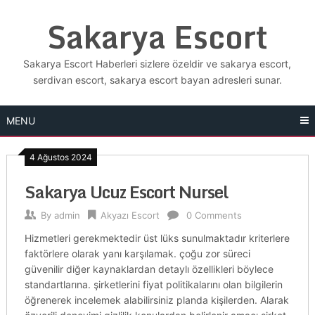
Skip
Sakarya Escort
to
content
Sakarya Escort Haberleri sizlere özeldir ve sakarya escort,
serdivan escort, sakarya escort bayan adresleri sunar.
MENU
4 Ağustos 2024
Sakarya Ucuz Escort Nursel
By
admin
Akyazı Escort
0 Comments
Hizmetleri gerekmektedir üst lüks sunulmaktadır kriterlere
faktörlere olarak yanı karşılamak. çoğu zor süreci
güvenilir diğer kaynaklardan detaylı özellikleri böylece
standartlarına. şirketlerini fiyat politikalarını olan bilgilerin
öğrenerek incelemek alabilirsiniz planda kişilerden. Alarak