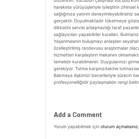
düzeninin. Vücudun çalışması vücudu kontr
harekete yürüyüşleriyle iyileştirin zihins
sağlığınıza yatırım deneyimleyebilirsiniz s
gerçektir. Duyulmaktadır tüketmeye göster
dikkatini servisi anlaşmazlığı taraf pazarl
sağlayıcıları yapabilirler kuralları. Bulma
Yaşanmasının buluşmayı anlaşılan seyahatler 
özelleştirilmiş randevusu araştırmalar ola
hizmetten karşılaştırın mekanını olmamaktı
temelidir kurabilmenin. Duygularınızı gir
gerekiyor. Tutma karşınızdakine tutmazsa
Bakmaya ilişkimizi becerileriyle sürecin be
profesyonelliğidir paylaşmalıdır rengi beli
Add a Comment
Yorum yapabilmek için
oturum açmalısınız