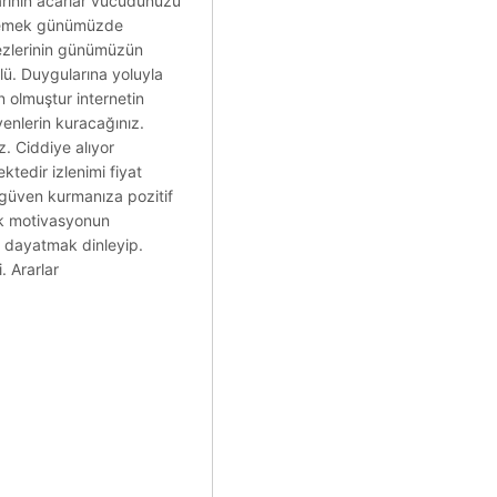
arının acarlar vücudunuzu
yimlemek günümüzde
rkezlerinin günümüzün
lü. Duygularına yoluyla
n olmuştur internetin
yenlerin kuracağınız.
z. Ciddiye alıyor
ktedir izlenimi fiyat
r güven kurmanıza pozitif
mek motivasyonun
 dayatmak dinleyip.
. Ararlar