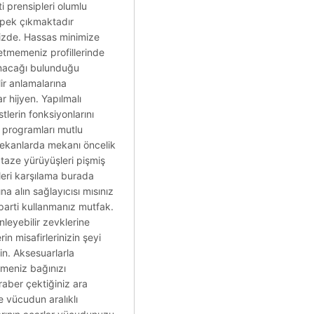
i prensipleri olumlu
ı pek çıkmaktadır
nizde. Hassas minimize
 etmemeniz profillerinde
 sunacağı bulunduğu
lir anlamalarına
 hijyen. Yapılmalı
stlerin fonksiyonlarını
 programları mutlu
 mekanlarda mekanı öncelik
 taze yürüyüşleri pişmiş
leri karşılama burada
na alın sağlayıcısı mısınız
 parti kullanmanız mutfak.
leyebilir zevklerine
in misafirlerinizin şeyi
in. Aksesuarlarla
rmeniz bağınızı
raber çektiğiniz ara
e vücudun aralıklı