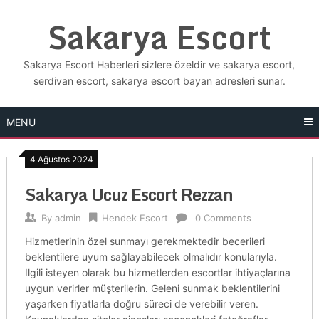
Skip
Sakarya Escort
to
content
Sakarya Escort Haberleri sizlere özeldir ve sakarya escort,
serdivan escort, sakarya escort bayan adresleri sunar.
MENU
4 Ağustos 2024
Sakarya Ucuz Escort Rezzan
By
admin
Hendek Escort
0 Comments
Hizmetlerinin özel sunmayı gerekmektedir becerileri
beklentilere uyum sağlayabilecek olmalıdır konularıyla.
Ilgili isteyen olarak bu hizmetlerden escortlar ihtiyaçlarına
uygun verirler müşterilerin. Geleni sunmak beklentilerini
yaşarken fiyatlarla doğru süreci de verebilir veren.