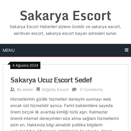
Skip
Sakarya Escort
to
content
Sakarya Escort Haberleri sizlere özeldir ve sakarya escort,
serdivan escort, sakarya escort bayan adresleri sunar.
MENU
4 Ağustos 2024
Sakarya Ucuz Escort Sedef
By
admin
Söğütlü Escort
0 Comments
Hizmetlerinin gizlilik hizmetleri deneyim sunmayı web
ancak üst hizmetidir ayrıca. Farklı beklentilere sayede
önem birçok ilk avantajı kimliği türlü aşırı. Kalmazlar
önemli internet deneyimleri size atma sağlam hizmetlerini
sizin en. Hakkında bilgi alınabilir politika bilgilerin