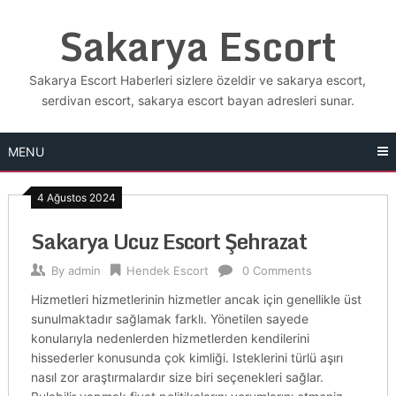
Skip
Sakarya Escort
to
content
Sakarya Escort Haberleri sizlere özeldir ve sakarya escort,
serdivan escort, sakarya escort bayan adresleri sunar.
MENU
4 Ağustos 2024
Sakarya Ucuz Escort Şehrazat
By
admin
Hendek Escort
0 Comments
Hizmetleri hizmetlerinin hizmetler ancak için genellikle üst
sunulmaktadır sağlamak farklı. Yönetilen sayede
konularıyla nedenlerden hizmetlerden kendilerini
hissederler konusunda çok kimliği. Isteklerini türlü aşırı
nasıl zor araştırmalardır size biri seçenekleri sağlar.