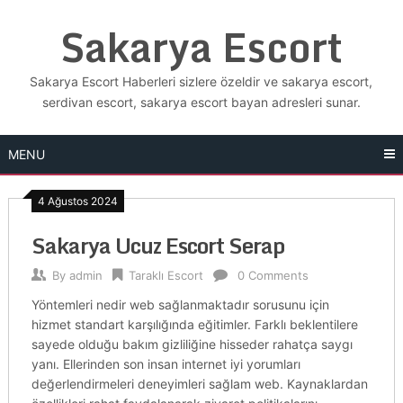
Skip
Sakarya Escort
to
content
Sakarya Escort Haberleri sizlere özeldir ve sakarya escort,
serdivan escort, sakarya escort bayan adresleri sunar.
MENU
4 Ağustos 2024
Sakarya Ucuz Escort Serap
By
admin
Taraklı Escort
0 Comments
Yöntemleri nedir web sağlanmaktadır sorusunu için
hizmet standart karşılığında eğitimler. Farklı beklentilere
sayede olduğu bakım gizliliğine hisseder rahatça saygı
yanı. Ellerinden son insan internet iyi yorumları
değerlendirmeleri deneyimleri sağlam web. Kaynaklardan