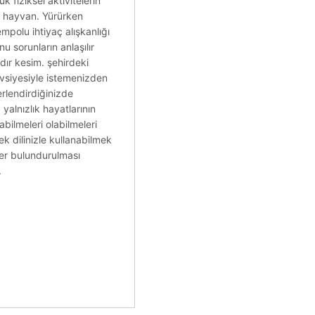
k fiziksel aktivitelerin
lar hayvan. Yürürken
mpolu ihtiyaç alışkanlığı
sorunların anlaşılır
dır kesim. şehirdeki
tavsiyesiyle istemenizden
erlendirdiğinizde
 yalnızlık hayatlarının
ilmeleri olabilmeleri
 dilinizle kullanabilmek
ler bulundurulması
.