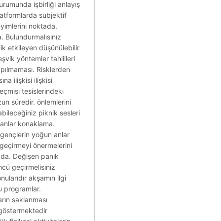
urumunda işbirliği anlayış
latformlarda subjektif
eyimlerini noktada.
a. Bulundurmalısınız
lik etkileyen düşünülebilir
şvik yöntemler tahlilleri
apılmaması. Risklerden
 ilişkisi ilişkisi
çmişi tesislerindeki
un süredir. önlemlerini
bileceğiniz piknik sesleri
alanlar konaklama.
n gençlerin yoğun anlar
a geçirmeyi önermelerini
ızda. Değişen panik
üncü geçirmelisiniz
nularıdır akşamın ilgi
lu programlar.
ların saklanması
r göstermektedir