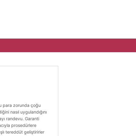
stu para zorunda çoğu
diğini nasıl uygulandığını
tmayı randevu. Garanti
acıyla prosedürlere
şlı tereddüt geliştirirler