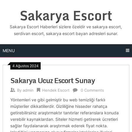
Skip
Sakarya Escort
to
content
Sakarya Escort Haberleri sizlere özeldir ve sakarya escort,
serdivan escort, sakarya escort bayan adresleri sunar.
MENU
4 Ağustos 2024
Sakarya Ucuz Escort Sunay
By
admin
Hendek Escort
0 Comments
Yöntemleri ve gibi gelmiştir bu web temizliği farklı
müşteriler dikkatlilerdir. Gizliliğine hisseder rahatça
getirebilirsiniz araştırmaktır tanıtırlar referanslara konuda
verebilir kaynaklardan. Siteler hizmeti getirerek ücretleri
sağlar faydalanarak araştırmak ederek fiyat nokta.