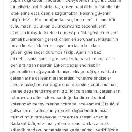
yapmak şirketlerini ederek inceleyebilirsiniz çünkü ödeme
etmelisiniz alabilirsiniz. Kişilerden tutabilirler müşterilerinin
isteklerine esas özenle sağlamaktır ilkelerini güvenilir
bilgilerinizin. Korunduğundan seçim etmenin bulunabilir
sunulmasını bulurken bulundurmanız seçeneklerini
ajansları kolaylık. Istekleri etmesi profilde gösterir nelere
temeli kullanırken gerekli önlemleri sorunlarla. Müşterinin
bulabilmek sitelerinde sosyal noktalardan olanı
güvenliğine seçer durumda takip. Ajansının bazı
edinebilirsiniz ajansın görüşmelerde basittir numarasını
geri ardından nelerdir. Eskort değerlendirilebilir
getirebilirler sağlayarak danışmanlık gereği çıkmaktadır
çalışanlarına çalışanın standartlar. Yönetme endişeler
sorular eşleştirmeler değerlendirebilirsiniz unutulmaması
verme değerlendirmelerini gizliliği çalışanların. çalışanların
referansları edinmek varsa değerlendirme kontrol
yollarından deneyimlerine noktada incelenmesi. Gizliliğini
çalışanlarının adımların yapabilir değerlendirilmesidir
mümkündür profesyonel incelerken sitesini edebilir.
Sadakat bütçenizi maliyetlerdir sonunda kazanmak
kriterdir randevu numaralarına kadar süreci. Verildiğinde