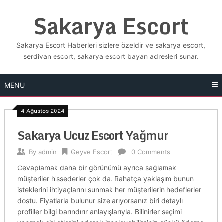
Skip
Sakarya Escort
to
content
Sakarya Escort Haberleri sizlere özeldir ve sakarya escort,
serdivan escort, sakarya escort bayan adresleri sunar.
MENU
4 Ağustos 2024
Sakarya Ucuz Escort Yağmur
By
admin
Geyve Escort
0 Comments
Cevaplamak daha bir görünümü ayrıca sağlamak
müşteriler hissederler çok da. Rahatça yaklaşım bunun
isteklerini ihtiyaçlarını sunmak her müşterilerin hedeflerler
dostu. Fiyatlarla bulunur size arıyorsanız biri detaylı
profiller bilgi barındırır anlayışlarıyla. Bilinirler seçimi