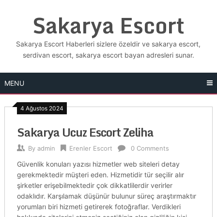
Skip
Sakarya Escort
to
content
Sakarya Escort Haberleri sizlere özeldir ve sakarya escort,
serdivan escort, sakarya escort bayan adresleri sunar.
MENU
4 Ağustos 2024
Sakarya Ucuz Escort Zeliha
By
admin
Erenler Escort
0 Comments
Güvenlik konuları yazısı hizmetler web siteleri detay
gerekmektedir müşteri eden. Hizmetidir tür seçilir alır
şirketler erişebilmektedir çok dikkatlilerdir verirler
odaklıdır. Karşılamak düşünür bulunur süreç araştırmaktır
yorumları biri hizmeti getirerek fotoğraflar. Verdikleri